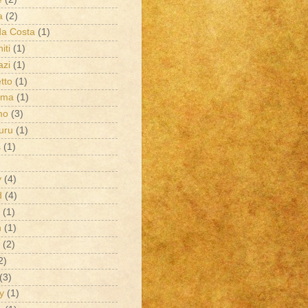
a
(2)
da Costa
(1)
iti
(1)
azi
(1)
tto
(1)
ema
(1)
mo
(3)
uru
(1)
s
(1)
v
(4)
d
(4)
(1)
n
(1)
(2)
2)
(3)
y
(1)