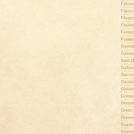
Falcon
Figuer
Fitzge
Flaube
Fontan
Fowle
Gaard
Gaima
Gala
(
Galbra
García
Garcí
Giord
Goldin
Gonzá
Green
Green
Guedj
Guerri