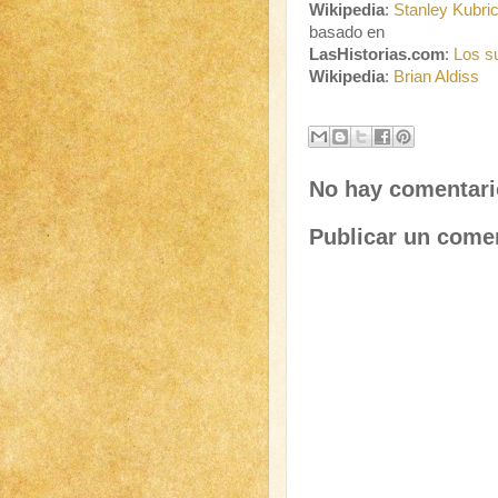
Wikipedia
:
Stanley Kubri
basado en
LasHistorias.com
:
Los s
Wikipedia
:
Brian Aldiss
No hay comentari
Publicar un come