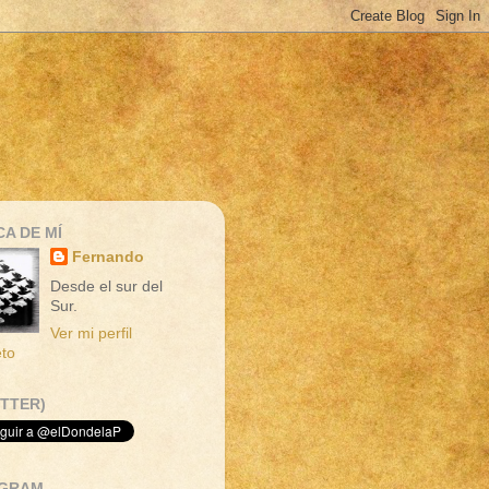
A DE MÍ
Fernando
Desde el sur del
Sur.
Ver mi perfil
to
ITTER)
AGRAM