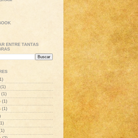
BOOK
AR ENTRE TANTAS
BRAS
RES
1)
(1)
(1)
o
(1)
s
(1)
)
(1)
(1)
e
(2)