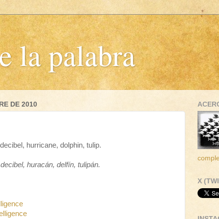
e la palabra
RE DE 2010
ACERC
decibel, hurricane, dolphin, tulip.
comple
decibel, huracán, delfín, tulipán.
X (TW
elligence
telligence
INST