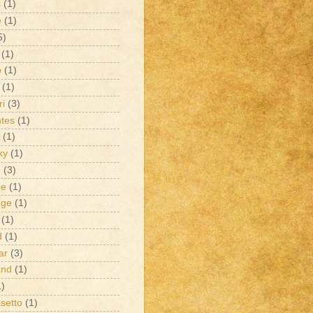
s
(1)
e
(1)
5)
(1)
o
(1)
(1)
ri
(3)
tes
(1)
(1)
ky
(1)
g
(3)
ee
(1)
dge
(1)
(1)
d
(1)
ar
(3)
and
(1)
1)
setto
(1)