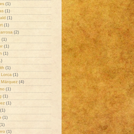
es
(1)
as
(1)
rald
(1)
rt
(1)
arrosa
(2)
s
(1)
er
(1)
n
(1)
1)
ith
(1)
 Lorca
(1)
a Márquez
(4)
ano
(1)
g
(1)
lez
(1)
(1)
e
(1)
(1)
ero
(1)