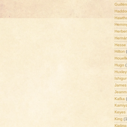
Guillén
Haddo
Hawth
Hemin
Herber
Herná
Hesse
Hilton
Houell
Hugo
(
Huxley
Ishigu
James
Jeanm
Kafka
Kamiy
Keyes
King
(1
Kipling