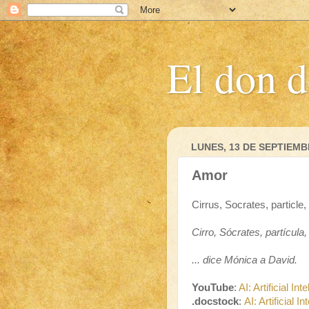
El don d
LUNES, 13 DE SEPTIEMB
Amor
Cirrus, Socrates, particle, 
Cirro, Sócrates, partícula, 
... dice Mónica a David.
YouTube
:
AI: Artificial Int
.docstock
:
AI: Artificial In