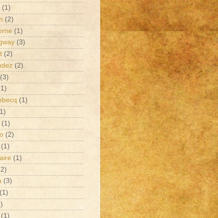
(1)
n
(2)
orne
(1)
gway
(3)
t
(2)
ndez
(2)
(3)
(1)
ebecq
(1)
1)
(1)
ro
(2)
(1)
aire
(1)
(2)
a
(3)
(1)
)
(1)