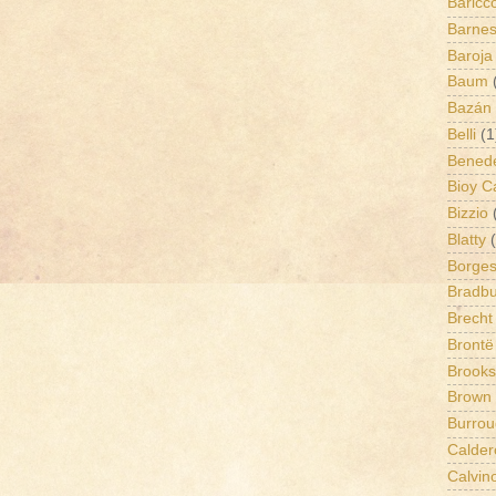
Baricc
Barne
Baroja
Baum
Bazán
Belli
(1
Benede
Bioy C
Bizzio
Blatty
Borge
Bradbu
Brecht
Brontë
Brooks
Brown
Burrou
Calder
Calvin