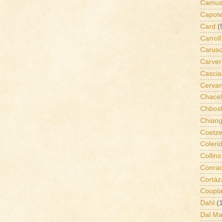
Camu
Capot
Card
(
Carroll
Carus
Carver
Cascia
Cervan
Chacel
Chbos
Chian
Coetz
Coleri
Collins
Conra
Cortáz
Coupl
Dahl
(
Dal Ma