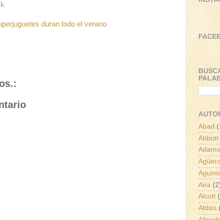
ck
uperjuguetes duran todo el verano
FACE
BUSC
PALA
os.:
ntario
AUTO
Abad
(
Abbott
Adams
Agüer
Aguini
Aira
(2
Alcott
Aldiss
Allend