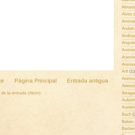
Almad
Alves 
Amman
Andah
Andrue
Angul
Anóni
Aramb
Arena
Arlt
(1)
Asimo
te
Página Principal
Entrada antigua
Atwoo
Atxaga
de la entrada (Atom)
Aubur
Austen
Bach
(
Balian
Barber