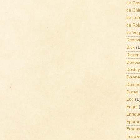
de Cas
de Chi
de Le
de Roj
de Ve
Denevi
Dick
(1
Dicken
Donos
Dostoy
Downe
Duma
Duras
Eco
(1
Engel
Enriqu
Ephro
Ernau
Esquiv