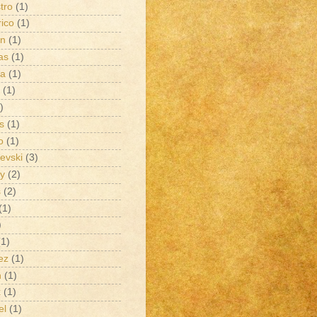
tro
(1)
rico
(1)
ón
(1)
as
(1)
ga
(1)
(1)
)
s
(1)
o
(1)
evski
(3)
y
(2)
s
(2)
(1)
)
(1)
ez
(1)
n
(1)
x
(1)
el
(1)