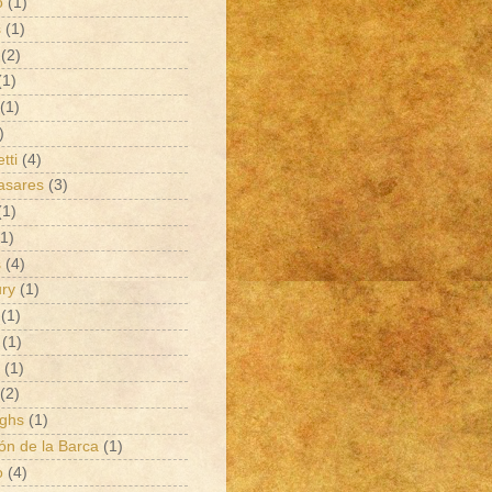
o
(1)
s
(1)
(2)
(1)
(1)
)
tti
(4)
asares
(3)
(1)
(1)
s
(4)
ry
(1)
(1)
(1)
(1)
(2)
ghs
(1)
ón de la Barca
(1)
o
(4)